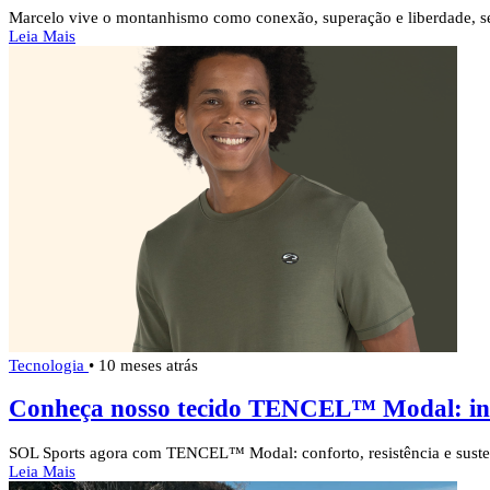
Marcelo vive o montanhismo como conexão, superação e liberdade, 
Leia Mais
Tecnologia
•
10 meses atrás
Conheça nosso tecido TENCEL™ Modal: inov
SOL Sports agora com TENCEL™ Modal: conforto, resistência e suste
Leia Mais